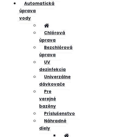
Automatická
úprava
vody
Chlórová
úprava
Bezchlórová
úprava
UV
dezinfekcia
Univerzálne
dávkovače
Pre
verejné
bazény
Príslušenstvo
Náhradné
diely