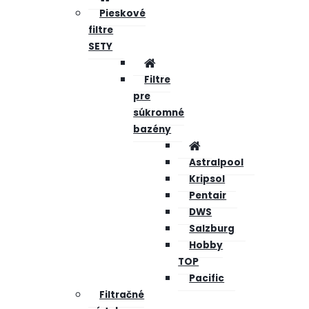
Pieskové
filtre
SETY
Filtre
pre
súkromné
bazény
Astralpool
Kripsol
Pentair
DWS
Salzburg
Hobby
TOP
Pacific
Filtračné