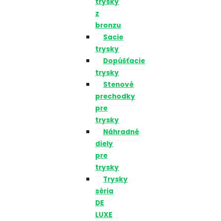
trysky
z
bronzu
Sacie
trysky
Dopúšťacie
trysky
Stenové
prechodky
pre
trysky
Náhradné
diely
pre
trysky
Trysky
séria
DE
LUXE