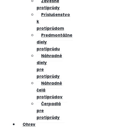
Závesné
protiprúdy
Príslušenstvo
k
protiprúdom
Predmontážne
diely
protiprúdu
Náhradné
diely
pre
protiprúdy
Náhradné
čelá
protiprúdov
Čerpadlá
pre
protiprúdy
Ohrev