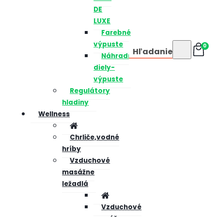
DE
LUXE
Farebné
výpuste
0
Hľadanie
Náhradné
diely-
výpuste
Regulátory
hladiny
Wellness
Chrliče,vodné
hríby
Vzduchové
masážne
ležadlá
Vzduchové