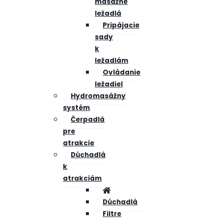
masážne
ležadlá
Pripájacie
sady
k
ležadlám
Ovládanie
ležadiel
Hydromasážny
systém
Čerpadlá
pre
atrakcie
Dúchadlá
k
atrakciám
Dúchadlá
Filtre