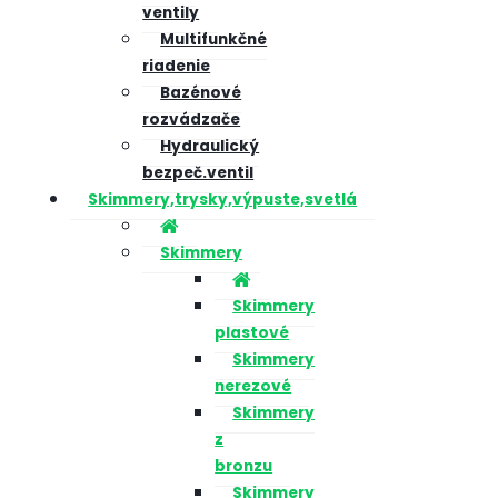
ventily
Multifunkčné
riadenie
Bazénové
rozvádzače
Hydraulický
bezpeč.ventil
Skimmery,trysky,výpuste,svetlá
Skimmery
Skimmery
plastové
Skimmery
nerezové
Skimmery
z
bronzu
Skimmery