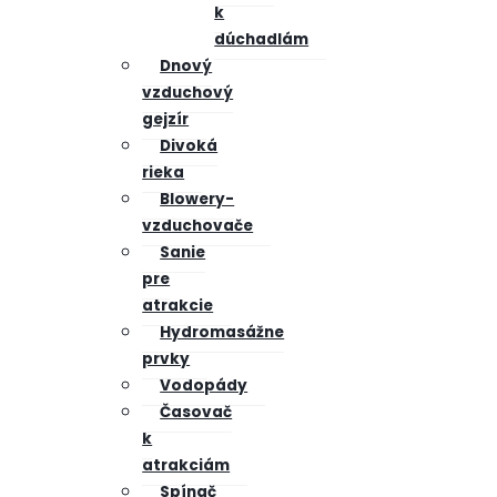
k
dúchadlám
Dnový
vzduchový
gejzír
Divoká
rieka
Blowery-
vzduchovače
Sanie
pre
atrakcie
Hydromasážne
prvky
Vodopády
Časovač
k
atrakciám
Spínač