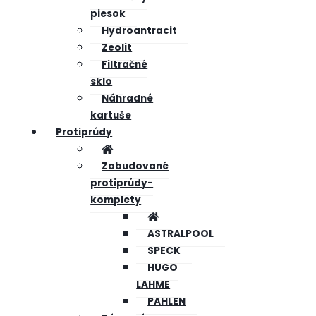
piesok
Hydroantracit
Zeolit
Filtračné
sklo
Náhradné
kartuše
Protiprúdy
Zabudované
protiprúdy-
komplety
ASTRALPOOL
SPECK
HUGO
LAHME
PAHLEN