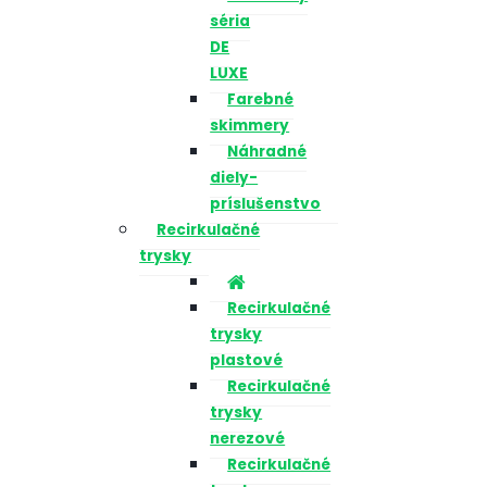
séria
DE
LUXE
Farebné
skimmery
Náhradné
diely-
príslušenstvo
Recirkulačné
trysky
Recirkulačné
trysky
plastové
Recirkulačné
trysky
nerezové
Recirkulačné