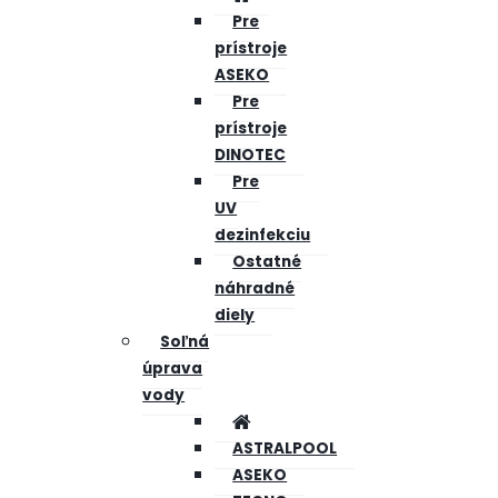
Pre
prístroje
ASEKO
Pre
prístroje
DINOTEC
Pre
UV
dezinfekciu
Ostatné
náhradné
diely
Soľná
úprava
vody
ASTRALPOOL
ASEKO