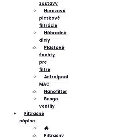
zostavy
Nerezové
pieskové
filtrácie
Náhradné
diely
Plastové
šachty
pre
filtre
Astralpool
MAC
Nanofilter
Besgo
ventily
Filtračné
náplne
Filtračný