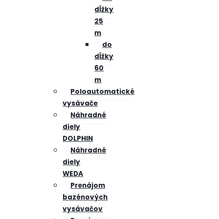
dĺžky
25
m
do
dĺžky
60
m
Poloautomatické
vysávače
Náhradné
diely
DOLPHIN
Náhradné
diely
WEDA
Prenájom
bazénových
vysávačov