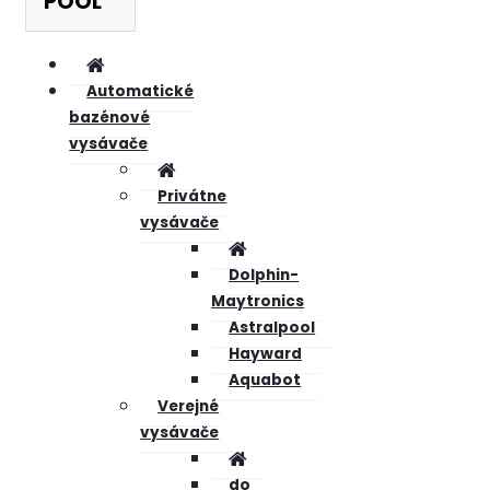
POOL
Automatické
bazénové
vysávače
Privátne
vysávače
Dolphin-
Maytronics
Astralpool
Hayward
Aquabot
Verejné
vysávače
do