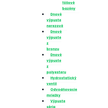
fóliové
bazény
Dnové
výpuste
nerezové
Dnové
výpuste
z
bronzu
Dnové
výpuste
z
polyesteru
Hydrostatický
ventil
Odvodňovacie
mriežky
Výpuste
séria