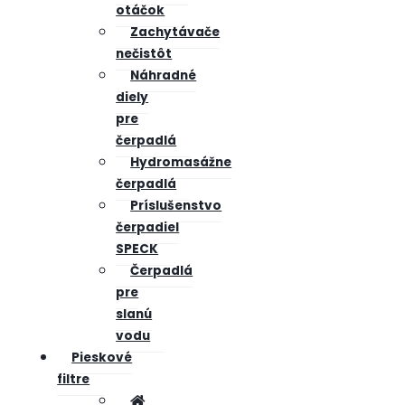
otáčok
Zachytávače
nečistôt
Náhradné
diely
pre
čerpadlá
Hydromasážne
čerpadlá
Príslušenstvo
čerpadiel
SPECK
Čerpadlá
pre
slanú
vodu
Pieskové
filtre