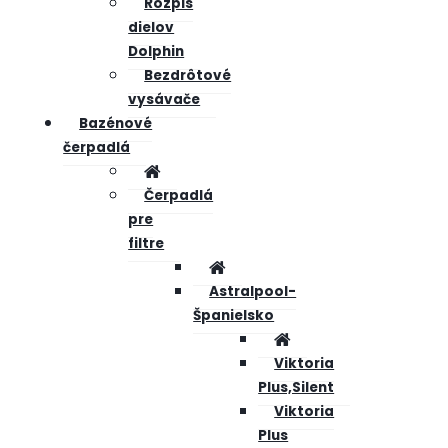
Rozpis
dielov
Dolphin
Bezdrôtové
vysávače
Bazénové
čerpadlá
Čerpadlá
pre
filtre
Astralpool-
Španielsko
Viktoria
Plus,Silent
Viktoria
Plus