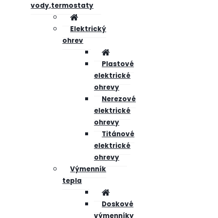
vody,termostaty
Elektrický
ohrev
Plastové
elektrické
ohrevy
Nerezové
elektrické
ohrevy
Titánové
elektrické
ohrevy
Výmenník
tepla
Doskové
výmenníky