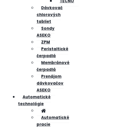
TECNO
Dávkovač
chlorových
tabliet
Sondy
ASEKO
ZPM
Peristaltické
čerpadlá
Membránové
čerpadlá
Prenájom
dávkovačov
ASEKO
Automatické
technológie
Automatické
pracie