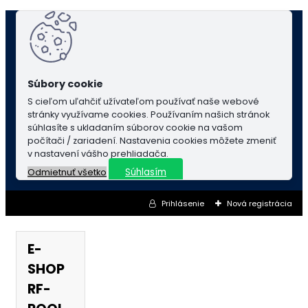
S cieľom uľahčiť užívateľom používať naše webové
stránky využívame cookies. Používaním našich stránok
súhlasíte s ukladaním súborov cookie na vašom
počítači / zariadení. Nastavenia cookies môžete zmeniť
v nastavení vášho prehliadača.
Súhlasím
Odmietnuť všetko
Prihlásenie
Nová registrácia
E-
SHOP
RF-