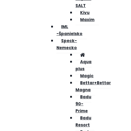
SALT
Kivu
Maxim
IML
-Španielsko
Speck-
Nemecko
Aqua
plus
Magic
Bettar+Bettar
Magna
Badu
90-
Prime
Badu
Resort