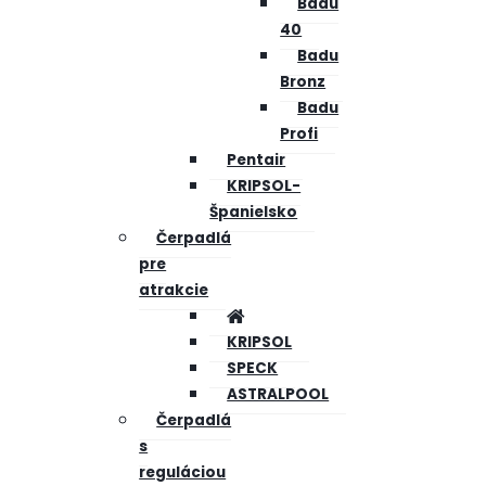
Badu
40
Badu
Bronz
Badu
Profi
Pentair
KRIPSOL-
Španielsko
Čerpadlá
pre
atrakcie
KRIPSOL
SPECK
ASTRALPOOL
Čerpadlá
s
reguláciou