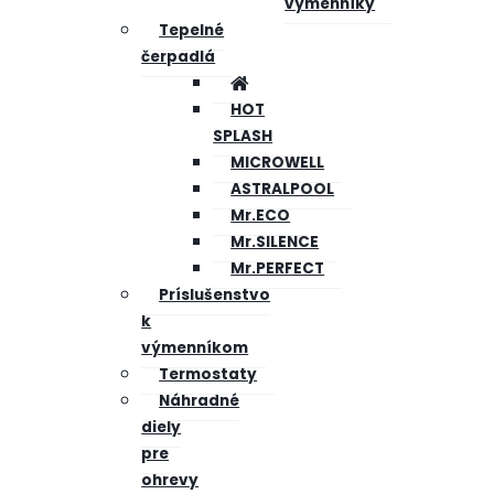
výmenníky
Tepelné
čerpadlá
HOT
SPLASH
MICROWELL
ASTRALPOOL
Mr.ECO
Mr.SILENCE
Mr.PERFECT
Príslušenstvo
k
výmenníkom
Termostaty
Náhradné
diely
pre
ohrevy