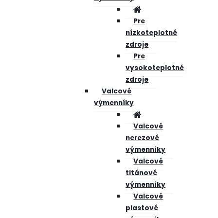
Pre
nízkoteplotné
zdroje
Pre
vysokoteplotné
zdroje
Valcové
výmenníky
Valcové
nerezové
výmenníky
Valcové
titánové
výmenníky
Valcové
plastové