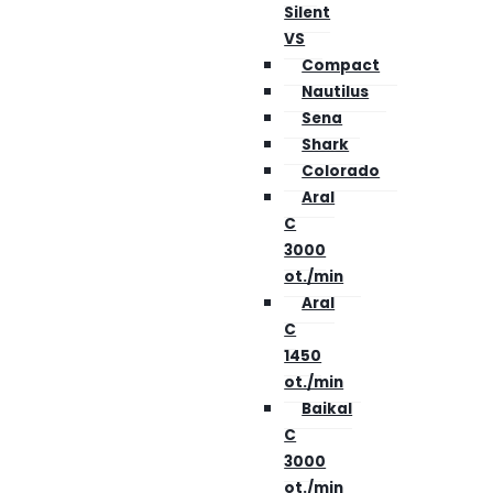
Silent
VS
Compact
Nautilus
Sena
Shark
Colorado
Aral
C
3000
ot./min
Aral
C
1450
ot./min
Baikal
C
3000
ot./min